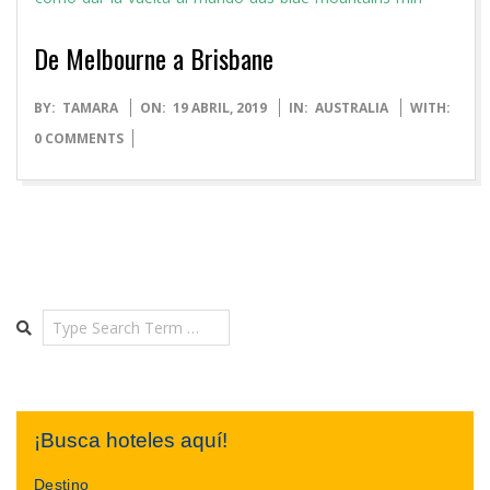
De Melbourne a Brisbane
2019-
BY:
TAMARA
ON:
19 ABRIL, 2019
IN:
AUSTRALIA
WITH:
04-
0 COMMENTS
19
Search
¡Busca hoteles aquí!
Destino