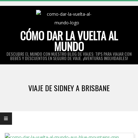
Skip
to
content
CÓMO DAR LA VUELTA AL
MUNDO
DESCUBRE EL MUNDO CON NUESTRO BLOG DE VIAJES: TIPS PARA VIAJAR CON
BEBÉS Y DESCUENTOS EN SEGURO DE VIAJE. ¡AVENTURAS INOLVIDABLES!
Primary
Navigation
VIAJE DE SIDNEY A BRISBANE
Menu