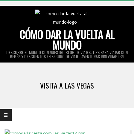
Skip
to
content
CÓMO DAR LA VUELTA AL
MUNDO
DESCUBRE EL MUNDO CON NUESTRO BLOG DE VIAJES: TIPS PARA VIAJAR CON
BEBÉS Y DESCUENTOS EN SEGURO DE VIAJE. ¡AVENTURAS INOLVIDABLES!
Primary
Navigation
VISITA A LAS VEGAS
Menu