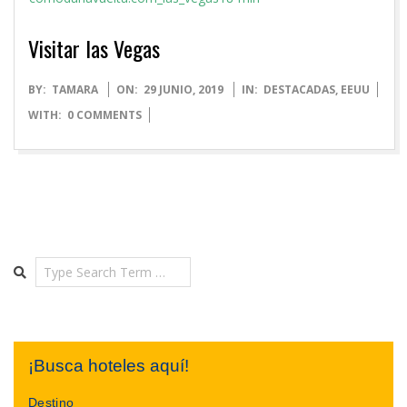
Visitar las Vegas
2019-
BY:
TAMARA
ON:
29 JUNIO, 2019
IN:
DESTACADAS
,
EEUU
06-
WITH:
0 COMMENTS
29
Search
¡Busca hoteles aquí!
Destino